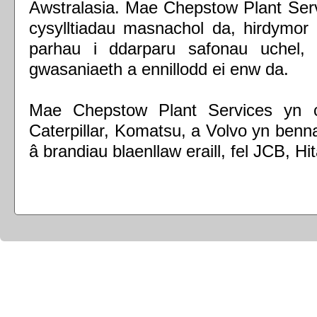
Awstralasia. Mae Chepstow Plant Serv
cysylltiadau masnachol da, hirdymor 
parhau i ddarparu safonau uchel,
gwasaniaeth a ennillodd ei enw da.
Mae Chepstow Plant Services yn c
Caterpillar, Komatsu, a Volvo yn benn
â brandiau blaenllaw eraill, fel JCB, Hi