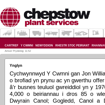
CARTREF
Y CWMNI
NEWYDDION
RHESTR STOC PEIRIANT
RHANNA
Amser Prydeinig: 11:52
Ynglyn
Cychwynnwyd Y Cwmni gan Jon Willia
o brofiad yn prynu ac yn gwerthu offe
â’r busnes teuluol gwreiddiol yn y 1
4,000 o beiriannau i dros 85 o w
Dwyrain Canol; Gogledd, Canol a D