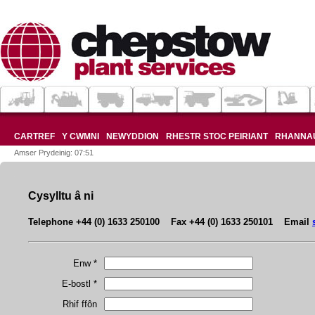
CARTREF
Y CWMNI
NEWYDDION
RHESTR STOC PEIRIANT
RHANNA
Amser Prydeinig: 07:51
Cysylltu â ni
Telephone +44 (0) 1633 250100 Fax +44 (0) 1633 250101 Email
Enw *
E-bostl *
Rhif ffôn