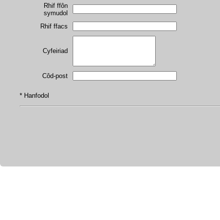
Rhif ffôn
symudol
Rhif ffacs
Cyfeiriad
Côd-post
* Hanfodol